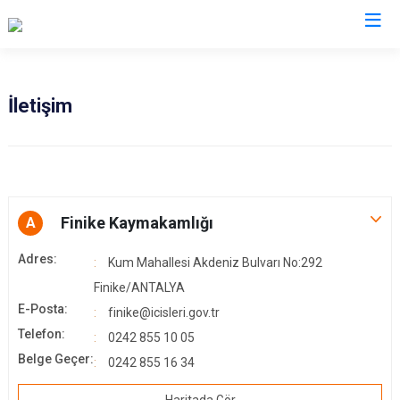
Antalya
İletişim
Akseki
Korkuteli
Alanya
Kumluca
Elmalı
Manavgat
Finike Kaymakamlığı
A
Finike
Serik
Gazipaşa
Aksu
Adres:
Kum Mahallesi Akdeniz Bulvarı No:292
Gündoğmuş
Döşemealtı
Finike/ANTALYA
İbradı
Kepez
E-Posta:
finike@icisleri.gov.tr
Demre
Konyaaltı
Telefon:
0242 855 10 05
Belge Geçer:
Kaş
Muratpaşa
0242 855 16 34
Kemer