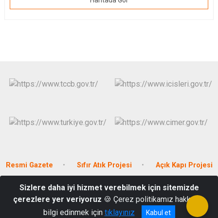
Haritada Gör
Resmi Gazete
Sıfır Atık Projesi
Açık Kapı Projesi
Sizlere daha iyi hizmet verebilmek için sitemizde
Kum Mahallesi Akdeniz Bulvarı No:292
çerezlere yer veriyoruz
🍪 Çerez politikamız hakkında
0242 855 10 05
bilgi edinmek için
tıklayınız
Kabul et