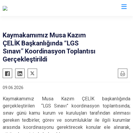
Antalya
Kaymakamımız Musa Kazım
ÇELİK Başkanlığında “LGS
Akseki
Korkuteli
Sınavı” Koordinasyon Toplantısı
Alanya
Kumluca
Gerçekleştirildi
Elmalı
Manavgat
Finike
Serik
Gazipaşa
Aksu
09.06.2026
Gündoğmuş
Döşemealtı
Kaymakamımız Musa Kazım ÇELİK başkanlığında
İbradı
Kepez
gerçekleştirilen “LGS Sınavı” koordinasyon toplantısında;
Demre
Konyaaltı
sınav günü kamu kurum ve kuruluşları tarafından alınması
gereken tedbirler, görev ve sorumluluklar ile ilgili kurumlar
Kaş
Muratpaşa
arasında koordinasyonu gerektirecek konular ele alınarak,
Kemer