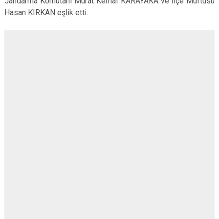
Jandarma Komutanı Murat Kemal KARAYAKA ve İlçe Müftüsü
Hasan KIRKAN eşlik etti.