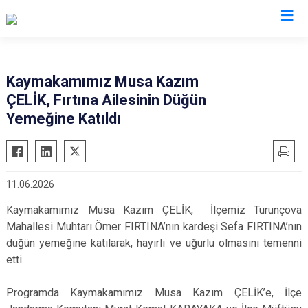
Antalya
Kaymakamımız Musa Kazım
ÇELİK, Fırtına Ailesinin Düğün
Akseki
Korkuteli
Yemeğine Katıldı
Alanya
Kumluca
Elmalı
Manavgat
Finike
Serik
11.06.2026
Gazipaşa
Aksu
Kaymakamımız Musa Kazım ÇELİK, İlçemiz Turunçova
Gündoğmuş
Döşemealtı
Mahallesi Muhtarı Ömer FIRTINA’nın kardeşi Sefa FIRTINA’nın
İbradı
Kepez
düğün yemeğine katılarak, hayırlı ve uğurlu olmasını temenni
Demre
Konyaaltı
etti.
Kaş
Muratpaşa
Programda Kaymakamımız Musa Kazım ÇELİK’e, İlçe
Kemer