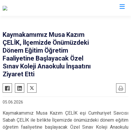
Antalya
Kaymakamımız Musa Kazım
ÇELİK, İlçemizde Önümüzdeki
Akseki
Korkuteli
Dönem Eğitim Öğretim
Alanya
Kumluca
Faaliyetine Başlayacak Özel
Elmalı
Manavgat
Sınav Koleji Anaokulu İnşaatını
Finike
Ziyaret Etti
Serik
Gazipaşa
Aksu
Gündoğmuş
Döşemealtı
İbradı
Kepez
05.06.2026
Demre
Konyaaltı
Kaymakamımız Musa Kazım ÇELİK eşi Cumhuriyet Savcısı
Kaş
Muratpaşa
Sabah ÇELİK ile birlikte İlçemizde önümüzdeki dönem eğitim
öğretim faaliyetine başlayacak Özel Sınav Koleji Anaokulu
Kemer